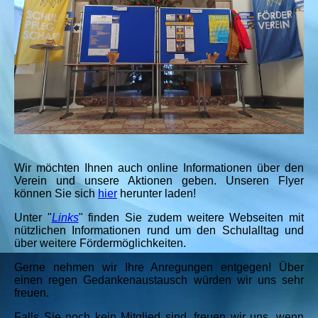
Wir möchten Ihnen auch online Informationen über den
Verein und unsere Aktionen geben. Unseren Flyer
können Sie sich
hier
herunter laden!
Unter "
Links
" finden Sie zudem weitere Webseiten mit
nützlichen Informationen rund um den Schulalltag und
über weitere Fördermöglichkeiten.
Gerne nehmen wir Ihre Anregungen entgegen! Über
einen regen Gedankenaustausch würden wir uns sehr
freuen.
Falls Sie noch kein Mitglied sind, freuen wir uns, wenn