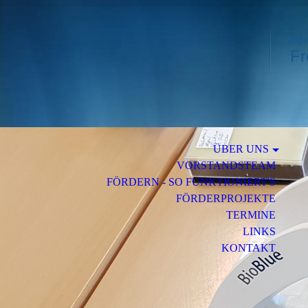
För
Fr
ÜBER UNS
VORSTANDSTEAM
FÖRDERN - SO FUNKTIONIERT'S
FÖRDERPROJEKTE
TERMINE
LINKS
KONTAKT