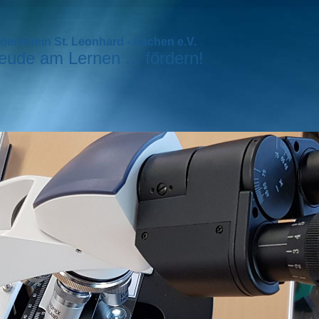
derverein St. Leonhard - Aachen e.V.
eude am Lernen ... fördern!