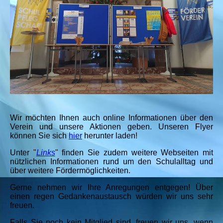
Wir möchten Ihnen auch online Informationen über den
Verein und unsere Aktionen geben. Unseren Flyer
können Sie sich
hier
herunter laden!
Unter "
Links
" finden Sie zudem weitere Webseiten mit
nützlichen Informationen rund um den Schulalltag und
über weitere Fördermöglichkeiten.
Gerne nehmen wir Ihre Anregungen entgegen! Über
einen regen Gedankenaustausch würden wir uns sehr
freuen.
Falls Sie noch kein Mitglied sind, freuen wir uns, wenn